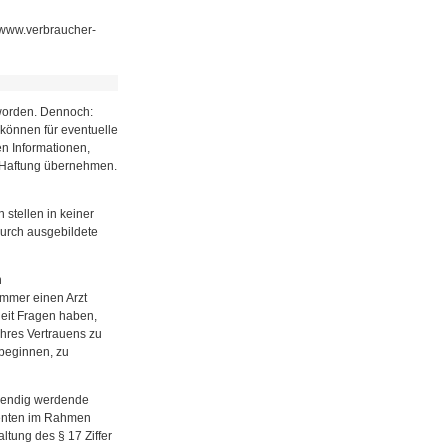
 www.verbraucher-
t worden. Dennoch:
können für eventuelle
n Informationen,
 Haftung übernehmen.
u
 stellen in keiner
durch ausgebildete
n
immer einen Arzt
eit Fragen haben,
Ihres Vertrauens zu
beginnen, zu
twendig werdende
ienten im Rahmen
ltung des § 17 Ziffer