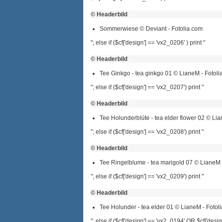
© Headerbild
Sommerwiese © Deviant - Fotolia.com
"; else if ($cf['design'] == 'vx2_0206' ) print "
© Headerbild
Tee Ginkgo - tea ginkgo 01 © LianeM - Fotoli
"; else if ($cf['design'] == 'vx2_0207') print "
© Headerbild
Tee Holunderblüte - tea elder flower 02 © Li
"; else if ($cf['design'] == 'vx2_0208') print "
© Headerbild
Tee Ringelblume - tea marigold 07 © LianeM 
"; else if ($cf['design'] == 'vx2_0209') print "
© Headerbild
Tee Holunder - tea elder 01 © LianeM - Fotol
"; else if ($cf['design'] == 'vx2_0194' OR $cf['des