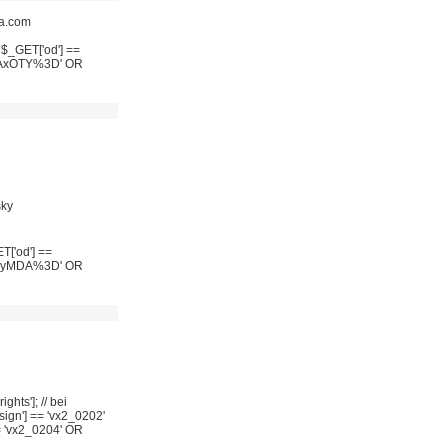
ia.com
 $_GET['od'] ==
zAxOTY%3D' OR
sky
T['od'] ==
zAyMDA%3D' OR
ghts']; // bei
sign'] == 'vx2_0202'
== 'vx2_0204' OR