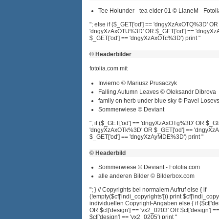
Tee Holunder - tea elder 01 © LianeM - Fotol
"; else if ($_GET['od'] == 'dngyXzAxOTQ%3D' OR
'dngyXzAxOTU%3D' OR $_GET['od'] == 'dngyX
$_GET['od'] == 'dngyXzAxOTc%3D') print "
© Headerbilder
fotolia.com mit
Invierno © Mariusz Prusaczyk
Falling Autumn Leaves © Oleksandr Dibrova
family on herb under blue sky © Pavel Losev
Sommerwiese © Deviant
"; if ($_GET['od'] == 'dngyXzAxOTg%3D' OR $_GE
'dngyXzAxOTk%3D' OR $_GET['od'] == 'dngyX
$_GET['od'] == 'dngyXzAyMDE%3D') print "
© Headerbild
Sommerwiese © Deviant - Fotolia.com
alle anderen Bilder © Bilderbox.com
"; } // Copyrights bei normalem Aufruf else { if
(!empty($cf['indi_copyrights'])) print $cf['indi_copyri
individuellen Copyright-Angaben else { if ($cf['de
OR $cf['design'] == 'vx2_0203' OR $cf['design'] 
$cf['design'] == 'vx2_0205') print "