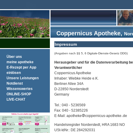
Coppernicus Apotheke,
Nor
Impressum
(Angaben nach §§ 5, 6 Digitale-Dienste-Gesetz DDG)
Über uns
meine apotheke
Herausgeber und für die Datenverarbeitung b
E-Rezept per App
Verantwortlicher
einlösen
Coppernicus Apotheke
Unsere Leistungen
Inhaber: Wiebke Heide e.K.
Notdienst
Berliner Allee 34A
Wissenswertes
D-22850 Norderstedt
ONLINE-SHOP
Germany
LIVE-CHAT
Tel.: 040 - 5236569
Fax: 040 - 52385226
E-Mail: apotheke
coppernicus-apotheke
de
Handelsregister Norderstedt, HRA 1683 NO
USt-IdNr.: DE 284292031