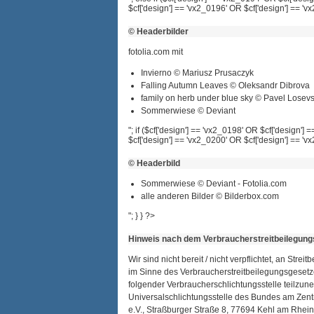
$cf['design'] == 'vx2_0196' OR $cf['design'] == 'vx
© Headerbilder
fotolia.com mit
Invierno © Mariusz Prusaczyk
Falling Autumn Leaves © Oleksandr Dibrova
family on herb under blue sky © Pavel Losev
Sommerwiese © Deviant
"; if ($cf['design'] == 'vx2_0198' OR $cf['design']
$cf['design'] == 'vx2_0200' OR $cf['design'] == 'vx
© Headerbild
Sommerwiese © Deviant - Fotolia.com
alle anderen Bilder © Bilderbox.com
"; } } ?>
Hinweis nach dem Verbraucherstreitbeilegung
Wir sind nicht bereit / nicht verpflichtet, an Stre
im Sinne des Verbraucherstreitbeilegungsgeset
folgender Verbraucherschlichtungsstelle teilzu
Universalschlichtungsstelle des Bundes am Zent
e.V., Straßburger Straße 8, 77694 Kehl am Rhei