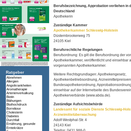
Berufsbezeichnung, Approbation verliehen in 
Deutschland
Apothekerin
Zuständige Kammer
Apothekerkammer Schleswig-Holstein
Düsternbrookerweg 75
24105 Kiel
Berufsrechtliche Regelungen
Berufsordnung: Es gilt die Berufsordnung der v
Apothekerkammer, veröffentlicht und einsehbar
vorgenannten Apothekerkammer.
Ratgeber
Weitere Rechtsgrundlagen: Apothekengesetz,
Apothekenbetriebsordnung, Arzneimittelpreisver
Bundesapothekerordnung, Approbationsordnung 
einsehbar auf der Internetseite des Bundesvere
Apothekerverbände (www.abda.de).
Zuständige Aufsichtsbehörde
Landesamt für soziale Dienste Schleswig-Holst
Arzneimittelüberwachung
Adolf-Westphal-Str. 4
24143 Kiel
Telefon: 0431 988-0