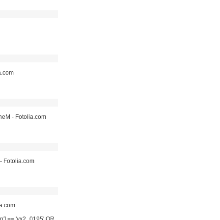
a.com
aneM - Fotolia.com
- Fotolia.com
ia.com
ign'] == 'vx2_0195' OR