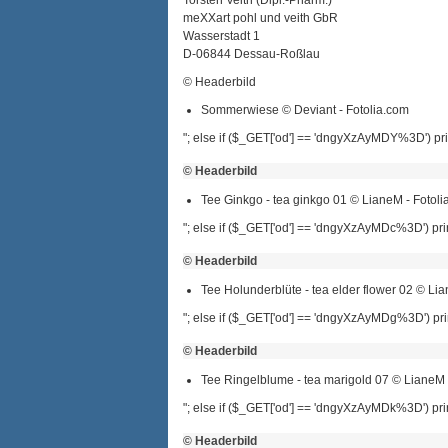
Torsten Veith (Dipl.-Pharm.)
meXXart pohl und veith GbR
Wasserstadt 1
D-06844 Dessau-Roßlau
© Headerbild
Sommerwiese © Deviant - Fotolia.com
"; else if ($_GET['od'] == 'dngyXzAyMDY%3D') pri
© Headerbild
Tee Ginkgo - tea ginkgo 01 © LianeM - Fotoli
"; else if ($_GET['od'] == 'dngyXzAyMDc%3D') prin
© Headerbild
Tee Holunderblüte - tea elder flower 02 © Li
"; else if ($_GET['od'] == 'dngyXzAyMDg%3D') prin
© Headerbild
Tee Ringelblume - tea marigold 07 © LianeM 
"; else if ($_GET['od'] == 'dngyXzAyMDk%3D') prin
© Headerbild