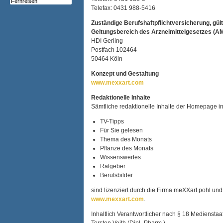
Telefax: 0431 988-5416
Zuständige Berufshaftpflichtversicherung, gült
Geltungsbereich des Arzneimittelgesetzes (A
HDI Gerling
Postfach 102464
50464 Köln
Konzept und Gestaltung
www.mexxart.com
Redaktionelle Inhalte
Sämtliche redaktionelle Inhalte der Homepage i
TV-Tipps
Für Sie gelesen
Thema des Monats
Pflanze des Monats
Wissenswertes
Ratgeber
Berufsbilder
sind lizenziert durch die Firma meXXart pohl und
www.mexxart.com
.
Inhaltlich Verantwortlicher nach § 18 Medienstaa