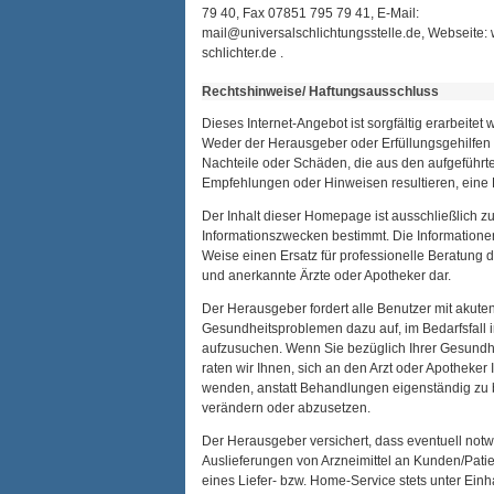
79 40, Fax 07851 795 79 41, E-Mail:
mail@universalschlichtungsstelle.de, Webseite:
schlichter.de .
Rechtshinweise/ Haftungsausschluss
Dieses Internet-Angebot ist sorgfältig erarbeite
Weder der Herausgeber oder Erfüllungsgehilfen 
Nachteile oder Schäden, die aus den aufgeführte
Empfehlungen oder Hinweisen resultieren, eine
Der Inhalt dieser Homepage ist ausschließlich z
Informationszwecken bestimmt. Die Informationen
Weise einen Ersatz für professionelle Beratung 
und anerkannte Ärzte oder Apotheker dar.
Der Herausgeber fordert alle Benutzer mit akute
Gesundheitsproblemen dazu auf, im Bedarfsfall 
aufzusuchen. Wenn Sie bezüglich Ihrer Gesundh
raten wir Ihnen, sich an den Arzt oder Apotheker 
wenden, anstatt Behandlungen eigenständig zu 
verändern oder abzusetzen.
Der Herausgeber versichert, dass eventuell no
Auslieferungen von Arzneimittel an Kunden/Pat
eines Liefer- bzw. Home-Service stets unter Einha