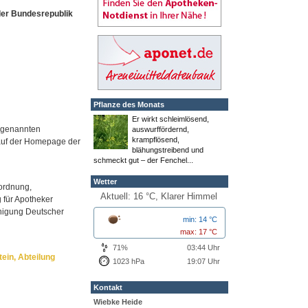
der Bundesrepublik
Pflanze des Monats
Er wirkt schleimlösend,
orgenannten
auswurffördernd,
krampflösend,
 auf der Homepage der
blähungstreibend und
schmeckt gut – der Fenchel...
Wetter
ordnung,
Aktuell: 16 °C,
Klarer Himmel
für Apotheker
inigung Deutscher
min: 14 °C
max: 17 °C
71%
03:44 Uhr
ein, Abteilung
1023 hPa
19:07 Uhr
Kontakt
Wiebke Heide