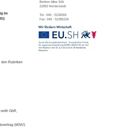
Berliner Allee 34A
22850 Norderstedt
ig im
Tel.: 040 - 5236569
MG)
Fax: 040 - 52385226
n den Rubriken
 veith GbR,
tsvertrag (MStV):