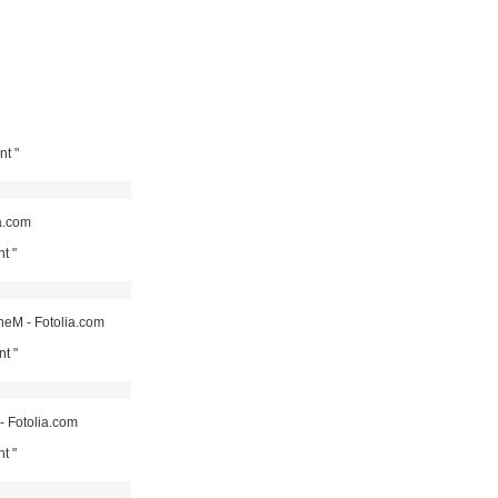
nt "
a.com
t "
aneM - Fotolia.com
t "
- Fotolia.com
t "