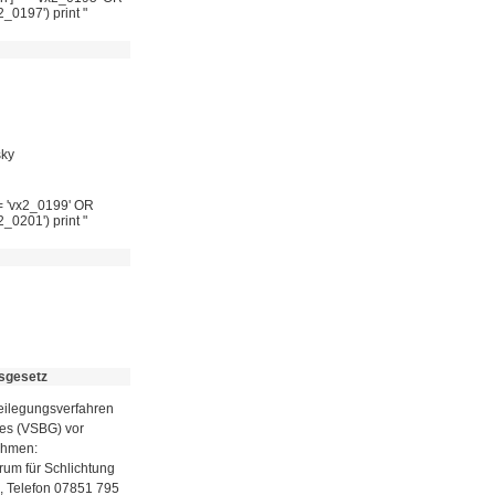
2_0197') print "
sky
 == 'vx2_0199' OR
2_0201') print "
sgesetz
itbeilegungsverfahren
zes (VSBG) vor
nehmen:
rum für Schlichtung
n, Telefon 07851 795