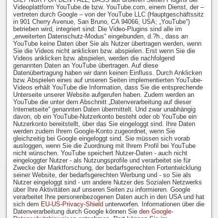
Videoplattform YouTube.de bzw. YouTube.com, einem Dienst, der –
vertreten durch Google – von der YouTube LLC (Hauptgeschäftssitz
in 901 Cherry Avenue, San Bruno, CA 94066, USA; „YouTube“)
betrieben wird, integriert sind: Die Video-Plugins sind alle im
„erweiterten Datenschutz-Modus“ eingebunden, d.?h., dass an
YouTube keine Daten über Sie als Nutzer übertragen werden, wenn
Sie die Videos nicht anklicken bzw. abspielen. Erst wenn Sie die
Videos anklicken bzw. abspielen, werden die nachfolgend
genannten Daten an YouTube übertragen. Auf diese
Datenübertragung haben wir dann keinen Einfluss. Durch Anklicken
bzw. Abspielen eines auf unseren Seiten implementierten YouTube-
Videos erhält YouTube die Information, dass Sie die entsprechende
Unterseite unserer Website aufgerufen haben. Zudem werden an
YouTube die unter dem Abschnitt „Datenverarbeitung auf dieser
Internetseite“ genannten Daten übermittelt. Und zwar unabhängig
davon, ob ein YouTube-Nutzerkonto besteht oder ob YouTube ein
Nutzerkonto bereitstellt, über das Sie eingeloggt sind. Ihre Daten
werden zudem Ihrem Google-Konto zugeordnet, wenn Sie
gleichzeitig bei Google eingeloggt sind. Sie müssen sich vorab
ausloggen, wenn Sie die Zuordnung mit Ihrem Profil bei YouTube
nicht wünschen. YouTube speichert Nutzer-Daten - auch nicht
eingeloggter Nutzer - als Nutzungsprofile und verarbeitet sie für
Zwecke der Marktforschung, der bedarfsgerechten Fortentwicklung
seiner Website, der bedarfsgerechten Werbung und - so Sie als
Nutzer eingeloggt sind - um andere Nutzer des Sozialen Netzwerks
über Ihre Aktivitäten auf unseren Seiten zu informieren. Google
verarbeitet Ihre personenbezogenen Daten auch in den USA und hat
sich dem
EU-US-Privacy-Shield
unterworfen. Informationen über die
Datenverarbeitung durch Google können Sie
den Google-