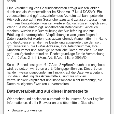
haben.
Eine Verarbeitung von Gesundheitsdaten erfolgt ausschließlich
durch uns als Verantwortlicher im Sinne Art. 7 Nr. 4 DGSVO. Ein
vorbestelltes und ggf. auszulieferndes Arzneimittel kann potenziell
Rückschlüsse auf Ihren Gesundheitszustand zulassen. Zusammen
mit Ihren Kontaktdaten könnten weitere Rückschlüsse möglich sein.
Wenn Sie von einem ggf. angebotenen Botendienst Gebrauch
machen, würden zur Durchführung der Auslieferung und zur
Erfüllung der vertraglichen Verpflichtungen wenigsten folgende
Daten verarbeitet werden: das auszuliefernde Arzneimittel, Ihr Name
und die Adresse, an die Ihre Bestellung ausgeliefert werden soll,
ggf. zusätzlich Ihre E-Mail-Adresse, Ihre Telefonnummer, Ihre
Kundennummer und sonstige persönliche Daten, welches Sie uns
ggf. unaufgefordert mitteilen. Rechtsgrundlage für die Verarbeitung
ist Art. 9 Abs. 2 lit. h i.V.m. Art. 6 Abs. 1 lit. b DSGVO.
So ein Botendienst gem. § 17 Abs. 2 ApBetrO durch uns angeboten
wird, so setzen wir Boten als Erfüllungsgehilfen ein. Diese Boten
handeln weisungsgebunden im Hinblick auf die Datenverarbeitung
und die Zustellung des Arzneimittels, sind zur strikten
Vertraulichkeit verpflichtet und insbesondere nicht berechtigt, die
Daten zu eigenen Zwecken zu verarbeiten.
Datenverarbeitung auf dieser Internetseite
Wir erheben und speichern automatisch in unseren Server-Logfiles
Informationen, die Ihr Browser an uns übermittelt. Dies sind:
Browsertyp/ -version