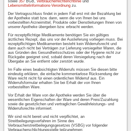
sowie
357
BGB,
Verbraucherrechterichtlinie
und
Lebensmittelinformations-Verordnung
zu.
Der Vertragsschluss findet in jedem Fall erst mit der Bezahlung bei
der Apotheke statt bzw. dann, wenn die von Ihnen bei uns
vorbestellten Arzneimittel, Produkte oder Dienstleitungen Ihnen von
unserer Apotheke übergeben bzw. erbracht werden.
Für rezeptpflichtige Medikamente benötigen Sie ein gültiges
ärztliches Rezept, das uns vor der Auslieferung vorliegen muss. Bei
rezeptpflichtigen Medikamenten besteht kein Widerrufsrecht und
dann auch nicht bei Verträgen zur Lieferung versiegelter Waren, die
aus Gründen des Gesundheitsschutzes oder der Hygiene nicht zur
Rückgabe geeignet sind, sobald deren Versiegelung nach der
Übergabe an Sie entfernt oder zerstört wurde.
Im Falle eines beabsichtigten Widerrufs müssen Sie diesen bitte
eindeutig erklären, die einfache kommentarlose Rücksendung der
Ware reicht nicht für einen ordentlichen Widerruf aus. Ein
Widerrufsformular erhalten Sie bei Erhalt der von Ihnen
vorbestellten Ware.
Vor Erhalt der Ware von der Apotheke werden Sie über die
wesentlichen Eigenschaften der Ware und deren Preis/Zuzahlung
sowie die gesetzlichen und vertraglichen Gewährleistungs- und
Widerrufsrechte informiert.
Wir sind nicht bereit und nicht verpflichtet, an
Streitbeilegungsverfahren im Sinne des
Verbraucherstreitbeilegungsgesetzes (VSBG) vor folgender
Verbraucherschlichtungsstelle teilzunehmen: