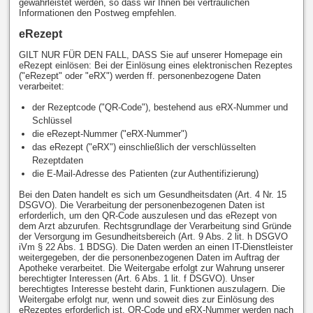
gewährleistet werden, so dass wir Ihnen bei vertraulichen
Informationen den Postweg empfehlen.
eRezept
GILT NUR FÜR DEN FALL, DASS Sie auf unserer Homepage ein
eRezept einlösen: Bei der Einlösung eines elektronischen Rezeptes
("eRezept" oder "eRX") werden ff. personenbezogene Daten
verarbeitet:
der Rezeptcode ("QR-Code"), bestehend aus eRX-Nummer und
Schlüssel
die eRezept-Nummer ("eRX-Nummer")
das eRezept ("eRX") einschließlich der verschlüsselten
Rezeptdaten
die E-Mail-Adresse des Patienten (zur Authentifizierung)
Bei den Daten handelt es sich um Gesundheitsdaten (Art. 4 Nr. 15
DSGVO). Die Verarbeitung der personenbezogenen Daten ist
erforderlich, um den QR-Code auszulesen und das eRezept von
dem Arzt abzurufen. Rechtsgrundlage der Verarbeitung sind Gründe
der Versorgung im Gesundheitsbereich (Art. 9 Abs. 2 lit. h DSGVO
iVm § 22 Abs. 1 BDSG). Die Daten werden an einen IT-Dienstleister
weitergegeben, der die personenbezogenen Daten im Auftrag der
Apotheke verarbeitet. Die Weitergabe erfolgt zur Wahrung unserer
berechtigter Interessen (Art. 6 Abs. 1 lit. f DSGVO). Unser
berechtigtes Interesse besteht darin, Funktionen auszulagern. Die
Weitergabe erfolgt nur, wenn und soweit dies zur Einlösung des
eRezeptes erforderlich ist. QR-Code und eRX-Nummer werden nach