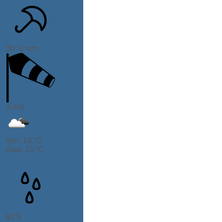
3h: 0 mm
3 m/s
min: 14 °C
max: 15 °C
91%