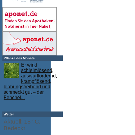
Pflanze des Monats
Er wirkt
schleimlösend,
auswurffördernd,
krampflösend,
blähungstreibend und
schmeckt gut – der
Fenchel...
Wetter
Aktuell: 15 °C,
Bedeckt