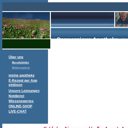
Coppernicus Apotheke,
No
Über uns
Berufsbilder
Bildergalerie
meine apotheke
E-Rezept per App
einlösen
Unsere Leistungen
Notdienst
Wissenswertes
ONLINE-SHOP
LIVE-CHAT