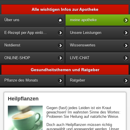
Alle wichtigen Infos zur Apotheke
Über uns
meine apotheke
E-Rezept per App einlösen
Unsere Leistungen
Notdienst
Wissenswertes
ONLINE-SHOP
LIVE-CHAT
Gesundheitsthemen und Ratgeber
Pflanze des Monats
Ratgeber
Heilpflanzen
Gegen (fast) jedes Leiden ist ein Kraut
gewachsen! Im wahrsten Sinne des Wortes:
Probieren Sie Heilung auf natürliche Weise.
Doch auch Heilpflanzen müssen richtig
ausgewählt und angewendet werden. Unser