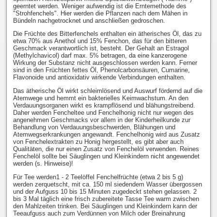
geerntet werden. Weniger aufwendig ist die Erntemethode des
"Strohfenchels". Hier werden die Pflanzen nach dem Mähen in
Bündeln nachgetrocknet und anschließen gedroschen.
Die Früchte des Bitterfenchels enthalten ein ätherisches Öl, das zu
etwa 70% aus Anethol und 15% Fenchon, das für den bitteren
Geschmack verantwortlich ist, besteht. Der Gehalt an Estragol
(Methylchavicol) darf max. 5% betragen, da eine kanzerogene
Wirkung der Substanz nicht ausgeschlossen werden kann. Ferner
sind in den Früchten fettes Öl, Phenolcarbonsäuren, Cumarine,
Flavonoide und antioxidativ wirkende Verbindungen enthalten.
Das ätherische Öl wirkt schleimlösend und Auswurf fördernd auf die
Atemwege und hemmt ein bakterielles Keimwachstum. An den
Verdauungsorganen wirkt es krampflösend und blähungstreibend.
Daher werden Fencheltee und Fenchelhonig nicht nur wegen des
angenehmen Geschmacks vor allem in der Kinderheilkunde zur
Behandlung von Verdauungsbeschwerden, Blähungen und
Atemwegserkrankungen angewandt. Fenchelhonig wird aus Zusatz
von Fenchelextrakten zu Honig hergestellt, es gibt aber auch
Qualitäten, die nur einen Zusatz von Fenchelöl verwenden. Reines
Fenchelöl sollte bei Säuglingen und Kleinkindern nicht angewendet
werden (s. Hinweise)!
Für Tee werden1 - 2 Teelöffel Fenchelfrüchte (etwa 2 bis 5 g)
werden zerquetscht, mit ca. 150 ml siedendem Wasser übergossen
und der Aufguss 10 bis 15 Minuten zugedeckt stehen gelassen. 2
bis 3 Mal täglich eine frisch zubereitete Tasse Tee warm zwischen
den Mahlzeiten trinken. Bei Säuglingen und Kleinkindern kann der
Teeaufguss auch zum Verdünnen von Milch oder Breinahrung