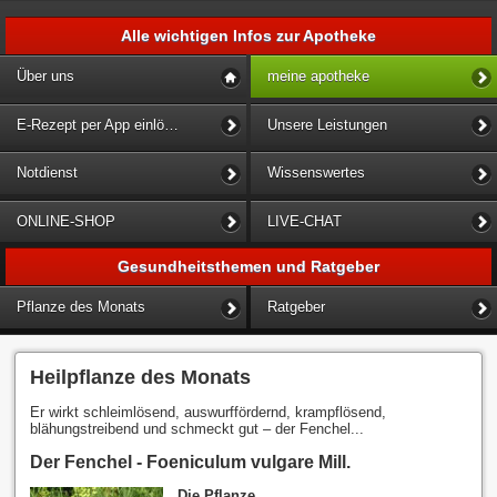
Alle wichtigen Infos zur Apotheke
Über uns
meine apotheke
E-Rezept per App einlösen
Unsere Leistungen
Notdienst
Wissenswertes
ONLINE-SHOP
LIVE-CHAT
Gesundheitsthemen und Ratgeber
Pflanze des Monats
Ratgeber
Heilpflanze des Monats
Er wirkt schleimlösend, auswurffördernd, krampflösend,
blähungstreibend und schmeckt gut – der Fenchel...
Der Fenchel - Foeniculum vulgare Mill.
Die Pflanze