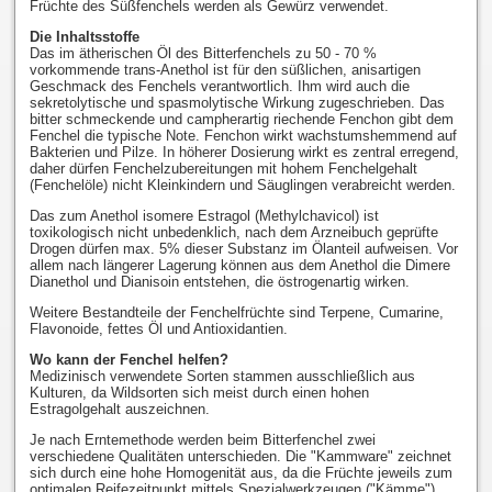
Früchte des Süßfenchels werden als Gewürz verwendet.
Die Inhaltsstoffe
Das im ätherischen Öl des Bitterfenchels zu 50 - 70 %
vorkommende trans-Anethol ist für den süßlichen, anisartigen
Geschmack des Fenchels verantwortlich. Ihm wird auch die
sekretolytische und spasmolytische Wirkung zugeschrieben. Das
bitter schmeckende und campherartig riechende Fenchon gibt dem
Fenchel die typische Note. Fenchon wirkt wachstumshemmend auf
Bakterien und Pilze. In höherer Dosierung wirkt es zentral erregend,
daher dürfen Fenchelzubereitungen mit hohem Fenchelgehalt
(Fenchelöle) nicht Kleinkindern und Säuglingen verabreicht werden.
Das zum Anethol isomere Estragol (Methylchavicol) ist
toxikologisch nicht unbedenklich, nach dem Arzneibuch geprüfte
Drogen dürfen max. 5% dieser Substanz im Ölanteil aufweisen. Vor
allem nach längerer Lagerung können aus dem Anethol die Dimere
Dianethol und Dianisoin entstehen, die östrogenartig wirken.
Weitere Bestandteile der Fenchelfrüchte sind Terpene, Cumarine,
Flavonoide, fettes Öl und Antioxidantien.
Wo kann der Fenchel helfen?
Medizinisch verwendete Sorten stammen ausschließlich aus
Kulturen, da Wildsorten sich meist durch einen hohen
Estragolgehalt auszeichnen.
Je nach Erntemethode werden beim Bitterfenchel zwei
verschiedene Qualitäten unterschieden. Die "Kammware" zeichnet
sich durch eine hohe Homogenität aus, da die Früchte jeweils zum
optimalen Reifezeitpunkt mittels Spezialwerkzeugen ("Kämme")