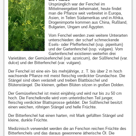
Ursprünglich war der Fenchel im
Mittelmeergebiet beheimatet, heute findet
man die Pflanze weit verbreitet in Europa,
Asien, in Teilen Südamerikas und in Afrika.
Drogenimporte kommen aus China, Rußland,
Bulgarien, Ungarn und Ägypten.
Vom Fenchel werden zwei weitere Unterarten
unterschieden: der scharf schmeckende
Esels- oder Pfefferfenchel (ssp. piperitum)
und der Gartenfenchel (ssp. vulgare). Vom
Gartenfenchel existieren weiterhin drei
Varietäten, der Gemüsefenchel (var. azoricum), der Süßfenchel (var.
dulce) und der Bitterfenchel (var. vulgare).
Der Fenchel ist eine ein- bis mehrjährige, z. T. bis über 2 m hoch
wachsende Pflanze mit meist fleischig verdickter Grundachse. Die
Stängel sind oben verästelt und treiben Blattbüschel und
Blütenstängel. Die kleinen, gelben Blüten sitzen in großen Dolden.
Der Gemüsefenchel ist meist einjährig und wird nur bis zu 50 cm
hoch. Die Fenchelknolle wird vom unterirdischen Teil junger,
fleischig verdickter Blattsprosse gebildet. Der Süßfenchel besitzt
einen weichen, röhrigen Stängel und helle Früchte.
Der Bitterfenchel hat einen harten, mit Mark gefüllten Stängel und
kleine, dunkle Früchte.
Medizinisch verwendet werden die an Fenchon reichen Früchte des
Bitterfenchels und das daraus gewonnene ätherische Öl. Die