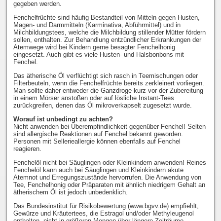
gegeben werden.
Fenchelfrüchte sind häufig Bestandteil von Mitteln gegen Husten,
Magen- und Darmmitteln (Karminativa, Abführmittel) und in
Milchbildungstees, welche die Milchbildung stillender Mütter fördern
sollen, enthalten. Zur Behandlung entzündlicher Erkrankungen der
Atemwege wird bei Kindern gerne besagter Fenchelhonig
eingesetzt. Auch gibt es viele Husten- und Halsbonbons mit
Fenchel.
Das ätherische Öl verflüchtigt sich rasch in Teemischungen oder
Filterbeuteln, wenn die Fenchelfrüchte bereits zerkleinert vorliegen.
Man sollte daher entweder die Ganzdroge kurz vor der Zubereitung
in einem Mörser anstoßen oder auf lösliche Instant-Tees
zurückgreifen, denen das Öl mikroverkapselt zugesetzt wurde.
Worauf ist unbedingt zu achten?
Nicht anwenden bei Überempfindlichkeit gegenüber Fenchel! Selten
sind allergische Reaktionen auf Fenchel bekannt geworden.
Personen mit Sellerieallergie können ebenfalls auf Fenchel
reagieren.
Fenchelöl nicht bei Säuglingen oder Kleinkindern anwenden! Reines
Fenchelöl kann auch bei Säuglingen und Kleinkindern akute
Atemnot und Erregungszustände hervorrufen. Die Anwendung von
Tee, Fenchelhonig oder Präparaten mit ähnlich niedrigem Gehalt an
ätherischem Öl ist jedoch unbedenklich.
Das Bundesinstitut für Risikobewertung (www.bgvv.de) empfiehlt,
Gewürze und Kräutertees, die Estragol und/oder Methyleugenol
enthalten, nicht in größeren Mengen über längere Zeiträume