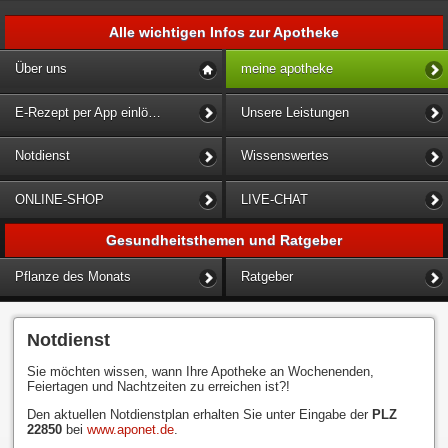
Alle wichtigen Infos zur Apotheke
Über uns
meine apotheke
E-Rezept per App einlösen
Unsere Leistungen
Notdienst
Wissenswertes
ONLINE-SHOP
LIVE-CHAT
Gesundheitsthemen und Ratgeber
Pflanze des Monats
Ratgeber
Notdienst
Sie möchten wissen, wann Ihre Apotheke an Wochenenden,
Feiertagen und Nachtzeiten zu erreichen ist?!
Den aktuellen Notdienstplan erhalten Sie unter Eingabe der
PLZ
22850
bei
www.aponet.de
.